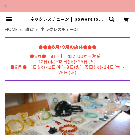
ネックレスチェーン | powerstone
shopMINMI
HOME
雑貨
ネックレスチェーン
●●●8月・9月の店休●●●
●8月● 8日(土)は12：00から営業
12日(水)・18日(火)・25日(火)
●9月● 1日(火)・２日(水)・8日(火)・15日(火)・24日(木)・
29日(火)