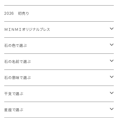
2026 初売り
ＭＩＮＭＩオリジナルブレス
金運ぐるぐるブレス
石の色で選ぶ
タイガーズアイ
ルビーぐるぐる負ける気がしねぇブレス
白・透明
石の名前で選ぶ
レッドタイガーズアイ
龍の手ブレス
黒・茶色
アイオライト
石の意味で選ぶ
ホークスアイ
右利き用8㎜
月神様の縁日ブレス
青
アイリスクォーツ
魔除け
干支で選ぶ
天眼石
右利き用10㎜
水晶バージョン
十三仏ブレス
赤
アクアマリン
健康・長寿
子年 アンバー
星座で選ぶ