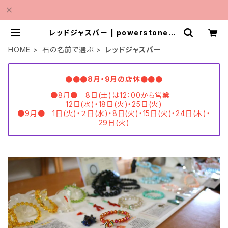
レッドジャスパー | powerstonesh
opMINMI
HOME
石の名前で選ぶ
レッドジャスパー
●●●8月・9月の店休●●●
●8月● 8日(土)は12：00から営業
12日(水)・18日(火)・25日(火)
●9月● 1日(火)・２日(水)・8日(火)・15日(火)・24日(木)・
29日(火)