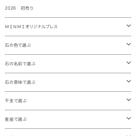
2026 初売り
ＭＩＮＭＩオリジナルブレス
金運ぐるぐるブレス
石の色で選ぶ
タイガーズアイ
ルビーぐるぐる負ける気がしねぇブレス
白・透明
石の名前で選ぶ
レッドタイガーズアイ
龍の手ブレス
黒・茶色
アイオライト
石の意味で選ぶ
ホークスアイ
右利き用8㎜
月神様の縁日ブレス
青
アイリスクォーツ
魔除け
干支で選ぶ
天眼石
右利き用10㎜
水晶バージョン
十三仏ブレス
赤
アクアマリン
健康・長寿
子年 アンバー
星座で選ぶ
左利き用8㎜
アメジストバージョン