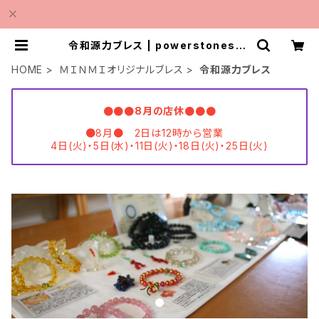
令和源力ブレス | powerstonesho
pMINMI
HOME
ＭＩＮＭＩオリジナルブレス
令和源力ブレス
●●●8月の店休●●●
●8月● 2日は12時から営業
4日(火)・5日(水)・11日(火)・18日(火)・25日(火)