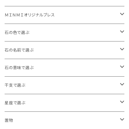
ＭＩＮＭＩオリジナルブレス
金運ぐるぐるブレス
石の色で選ぶ
タイガーズアイ
ルビーぐるぐる負ける気がしねぇブレス
白・透明
石の名前で選ぶ
レッドタイガーズアイ
龍の手ブレス
黒・茶色
アイオライト
石の意味で選ぶ
ホークスアイ
右利き用8㎜
月神様の縁日ブレス
青
アイリスクォーツ
魔除け
干支で選ぶ
天眼石
右利き用10㎜
水晶バージョン
十三仏ブレス
赤
アクアマリン
健康・長寿
子年 アンバー
星座で選ぶ
左利き用8㎜
アメジストバージョン
陰陽五行 護身ブレス
黄色・オレンジ
アパタイト
恋愛・美容
丑年 ムーンストーン
牡羊座 3月21日~4月19日 カーネリアン
置物