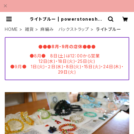
ライトブルー | powerstoneshop
MINMI
HOME
雑貨
麻編み バックストラップ
ライトブルー
●●●8月・9月の店休●●●
●8月● 8日(土)は12：00から営業
12日(水)・18日(火)・25日(火)
●9月● 1日(火)・２日(水)・8日(火)・15日(火)・24日(木)・
29日(火)