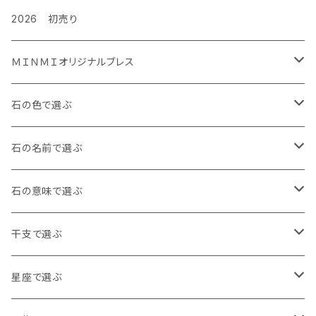
2026 初売り
ＭＩＮＭＩオリジナルブレス
金運ぐるぐるブレス
石の色で選ぶ
タイガーズアイ
ルビーぐるぐる負ける気がしねぇブレス
白・透明
石の名前で選ぶ
レッドタイガーズアイ
龍の手ブレス
黒・茶色
アイオライト
石の意味で選ぶ
ホークスアイ
右利き用8㎜
月神様の縁日ブレス
青
アイリスクォーツ
魔除け
干支で選ぶ
天眼石
右利き用10㎜
水晶バージョン
十三仏ブレス
赤
アクアマリン
健康・長寿
子年 アンバー
星座で選ぶ
左利き用8㎜
アメジストバージョン