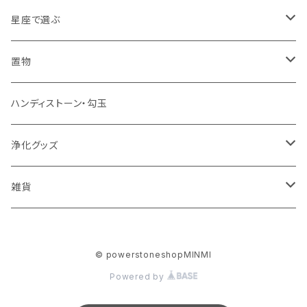
天眼石
右利き用10㎜
水晶バージョン
十三仏ブレス
赤
アクアマリン
健康・長寿
子年 アンバー
星座で選ぶ
左利き用8㎜
アメジストバージョン
陰陽五行 護身ブレス
黄色・オレンジ
アパタイト
恋愛・美容
丑年 ムーンストーン
牡羊座 3月21日~4月19日 カーネリアン
置物
左利き用10㎜
厄・病祓え 健全ブレス
緑
アベンチュリン
金運・ビジネス運
寅年 タイガーズアイ
牡牛座 4月20日~5月20日 ローズクォーツ
クラスター
ハンディストーン・勾玉
クリスタル（水晶）
令和源力ブレス
ピンク
アポフィライト
能力開花・勉強
卯年 翡翠
双子座 5月21日~6月21日 ターコイズ
丸玉
浄化グッズ
その他
クリスタル（水晶）
干支ブレス
紫
アマゾナイト
癒し・リラックス
辰年 ガーネット
蟹座 6月22日~7月22日 ロードナイト
ポイント
浄化用お香
雑貨
その他
子年
クリスタル（水晶）
神楽鈴ブレス
シルバー・メタリック
アメジスト
活力・情熱
巳年 オニキス
獅子座 7月23日~8月22日 オレンジアゲート
原石
浄化用お塩
麻編み ネックレス
© powerstoneshopMINMI
丑年
その他
ナチュラル
大黒様の良縁ブレス
アメトリン
午年 カーネリアン
乙女座 8月23日~9月22日 アマゾナイト
彫刻
浄化用ミスト
麻編み バックストラップ
Powered by
寅年
ブラウン