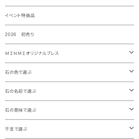
イベント特価品
2026 初売り
ＭＩＮＭＩオリジナルブレス
金運ぐるぐるブレス
石の色で選ぶ
タイガーズアイ
ルビーぐるぐる負ける気がしねぇブレス
白・透明
石の名前で選ぶ
レッドタイガーズアイ
龍の手ブレス
黒・茶色
アイオライト
石の意味で選ぶ
ホークスアイ
右利き用8㎜
月神様の縁日ブレス
青
アイリスクォーツ
魔除け
干支で選ぶ