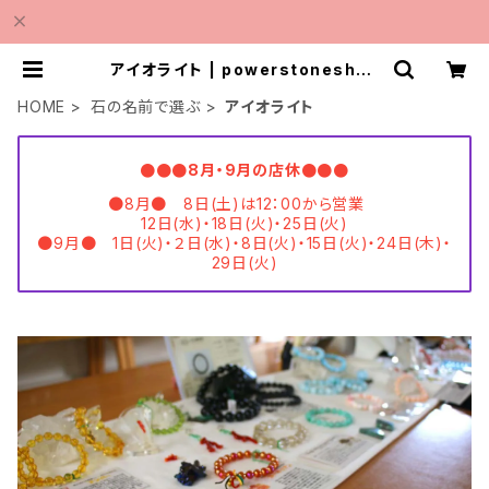
アイオライト | powerstoneshop
MINMI
HOME
石の名前で選ぶ
アイオライト
●●●8月・9月の店休●●●
●8月● 8日(土)は12：00から営業
12日(水)・18日(火)・25日(火)
●9月● 1日(火)・２日(水)・8日(火)・15日(火)・24日(木)・
29日(火)