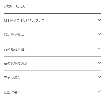
2026 初売り
ＭＩＮＭＩオリジナルブレス
金運ぐるぐるブレス
石の色で選ぶ
タイガーズアイ
ルビーぐるぐる負ける気がしねぇブレス
白・透明
石の名前で選ぶ
レッドタイガーズアイ
龍の手ブレス
黒・茶色
アイオライト
石の意味で選ぶ
ホークスアイ
右利き用8㎜
月神様の縁日ブレス
青
アイリスクォーツ
魔除け
干支で選ぶ
天眼石
右利き用10㎜
水晶バージョン
十三仏ブレス
赤
アクアマリン
健康・長寿
子年 アンバー
星座で選ぶ
左利き用8㎜
アメジストバージョン