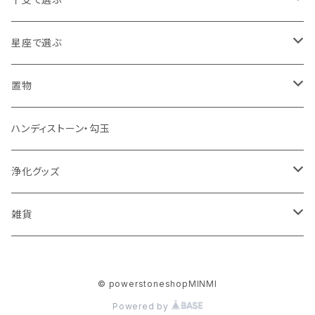
天眼石
右利き用10㎜
水晶バージョン
十三仏ブレス
赤
アクアマリン
健康・長寿
子年 アンバー
星座で選ぶ
左利き用8㎜
アメジストバージョン
陰陽五行 護身ブレス
黄色・オレンジ
アパタイト
恋愛・美容
丑年 ムーンストーン
牡羊座 3月21日~4月19日 カーネリアン
置物
左利き用10㎜
厄・病祓え 健全ブレス
緑
アベンチュリン
金運・ビジネス運
寅年 タイガーズアイ
牡牛座 4月20日~5月20日 ローズクォーツ
クラスター
ハンディストーン・勾玉
クリスタル（水晶）
令和源力ブレス
ピンク
アポフィライト
能力開花・勉強
卯年 翡翠
双子座 5月21日~6月21日 ターコイズ
丸玉
浄化グッズ
その他
クリスタル（水晶）
干支ブレス
紫
アマゾナイト
癒し・リラックス
辰年 ガーネット
蟹座 6月22日~7月22日 ロードナイト
ポイント
浄化用お香
雑貨
その他
子年
クリスタル（水晶）
神楽鈴ブレス
シルバー・メタリック
アメジスト
活力・情熱
巳年 オニキス
獅子座 7月23日~8月22日 オレンジアゲート
原石
浄化用お塩
麻編み ネックレス
© powerstoneshopMINMI
丑年
その他
ナチュラル
大黒様の良縁ブレス
アメトリン
午年 カーネリアン
乙女座 8月23日~9月22日 アマゾナイト
彫刻
浄化用ミスト
麻編み バックストラップ
Powered by