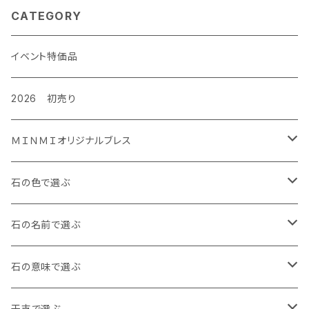
CATEGORY
イベント特価品
2026 初売り
ＭＩＮＭＩオリジナルブレス
金運ぐるぐるブレス
石の色で選ぶ
タイガーズアイ
ルビーぐるぐる負ける気がしねぇブレス
白・透明
石の名前で選ぶ
レッドタイガーズアイ
龍の手ブレス
黒・茶色
アイオライト
石の意味で選ぶ
ホークスアイ
右利き用8㎜
月神様の縁日ブレス
青
アイリスクォーツ
魔除け
干支で選ぶ