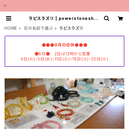
ラピスラズリ | powerstoneshop
MINMI
HOME
石の名前で選ぶ
ラピスラズリ
●●●8月の店休●●●
●8月● 2日は12時から営業
4日(火)・5日(水)・11日(火)・18日(火)・25日(火)