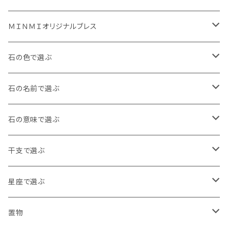
ＭＩＮＭＩオリジナルブレス
金運ぐるぐるブレス
石の色で選ぶ
タイガーズアイ
ルビーぐるぐる負ける気がしねぇブレス
白・透明
石の名前で選ぶ
レッドタイガーズアイ
龍の手ブレス
黒・茶色
アイオライト
石の意味で選ぶ
ホークスアイ
右利き用8㎜
月神様の縁日ブレス
青
アイリスクォーツ
魔除け
干支で選ぶ
天眼石
右利き用10㎜
水晶バージョン
十三仏ブレス
赤
アクアマリン
健康・長寿
子年 アンバー
星座で選ぶ
左利き用8㎜
アメジストバージョン
陰陽五行 護身ブレス
黄色・オレンジ
アパタイト
恋愛・美容
丑年 ムーンストーン
牡羊座 3月21日~4月19日 カーネリアン
置物